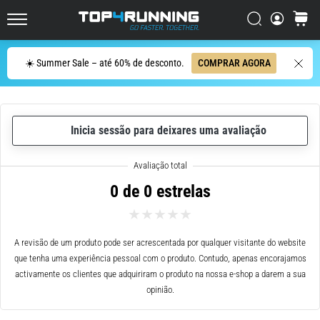
ser
resumido
Procurar
cesto
Top4Running.pt
em
uma
Procurar
☀️ Summer Sale – até 60% de desconto.
COMPRAR AGORA
frase:
dói,
mas
vale
Inicia sessão para deixares uma avaliação
a
pena!
Que
benefícios
0 de 0 estrelas
ele
oferece,
quais
tipos
A revisão de um produto pode ser acrescentada por qualquer visitante do website
de…
que tenha uma experiência pessoal com o produto. Contudo, apenas encorajamos
activamente os clientes que adquiriram o produto na nossa e-shop a darem a sua
opinião.
7. 8. 2026
•