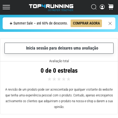
ser
resumido
Procurar
cesto
Top4Running.pt
em
uma
Procurar
☀️ Summer Sale – até 60% de desconto.
COMPRAR AGORA
frase:
dói,
mas
vale
Inicia sessão para deixares uma avaliação
a
pena!
Que
benefícios
0 de 0 estrelas
ele
oferece,
quais
tipos
A revisão de um produto pode ser acrescentada por qualquer visitante do website
de…
que tenha uma experiência pessoal com o produto. Contudo, apenas encorajamos
activamente os clientes que adquiriram o produto na nossa e-shop a darem a sua
opinião.
7. 8. 2026
•