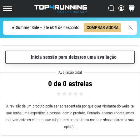
ser
resumido
Procurar
cesto
Top4Running.pt
em
uma
Procurar
☀️ Summer Sale – até 60% de desconto.
COMPRAR AGORA
frase:
dói,
mas
vale
Inicia sessão para deixares uma avaliação
a
pena!
Que
benefícios
0 de 0 estrelas
ele
oferece,
quais
tipos
A revisão de um produto pode ser acrescentada por qualquer visitante do website
de…
que tenha uma experiência pessoal com o produto. Contudo, apenas encorajamos
activamente os clientes que adquiriram o produto na nossa e-shop a darem a sua
opinião.
7. 8. 2026
•