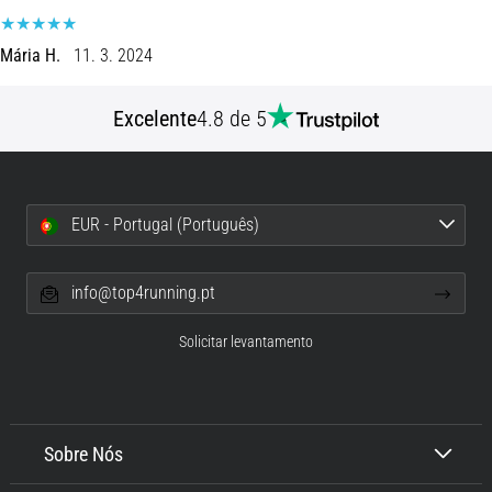
de
dor
Mária H.
11. 3. 2024
no
joelho
durante
Excelente
4.8 de 5
e
após
a
corrida
EUR - Portugal (Português)
A
dor
info@top4running.pt
no
joelho
Solicitar levantamento
vai
afetar
todos
os
corredores
Sobre Nós
pelo
menos