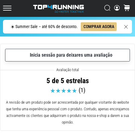
de
corrida
Procurar
cesto
Top4Running.pt
com
maior
Procurar
☀️ Summer Sale – até 60% de desconto.
COMPRAR AGORA
amortecimento?
Descubra
os
ténis
com
Inicia sessão para deixares uma avaliação
amortecimento
para
estrada…
5 de 5 estrelas
(1)
5. 8. 2026
•
A revisão de um produto pode ser acrescentada por qualquer visitante do website
8 minutos lendo
que tenha uma experiência pessoal com o produto. Contudo, apenas encorajamos
Causas
activamente os clientes que adquiriram o produto na nossa e-shop a darem a sua
mais
opinião.
comuns