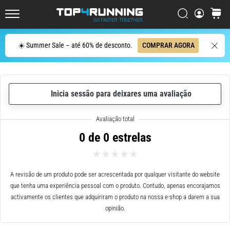
ser
resumido
Procurar
cesto
Top4Running.pt
em
uma
Procurar
☀️ Summer Sale – até 60% de desconto.
COMPRAR AGORA
frase:
dói,
mas
vale
Inicia sessão para deixares uma avaliação
a
pena!
Que
benefícios
0 de 0 estrelas
ele
oferece,
quais
tipos
A revisão de um produto pode ser acrescentada por qualquer visitante do website
de…
que tenha uma experiência pessoal com o produto. Contudo, apenas encorajamos
activamente os clientes que adquiriram o produto na nossa e-shop a darem a sua
opinião.
7. 8. 2026
•