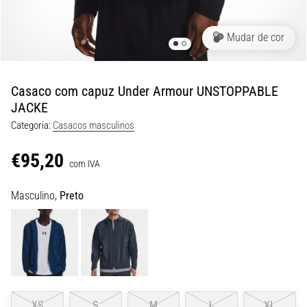
9 minutos lendo
Joelho
Mudar de cor
de
Corredor:
Causas,
Casaco com capuz Under Armour UNSTOPPABLE
Tratamento
JACKE
e
Categoria:
Casacos masculinos
Prevenção
O
€95,20
com IVA
joelho
de
Masculino,
Preto
corredor,
também
conhecido
como
síndrome
do
trato
iliotibial
XS
S
M
L
XL