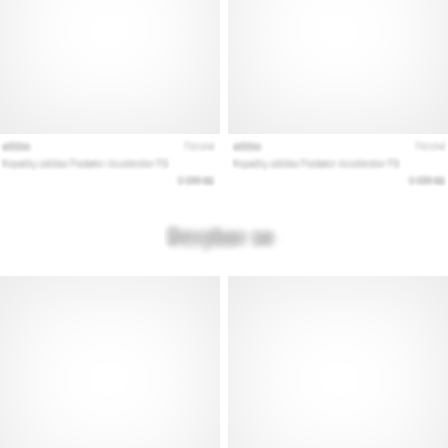
Mostrar
todos
os
artigos