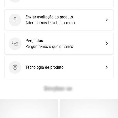
Quais
são
Enviar avaliação do produto
os
Enviar avaliação do produto
Adoraríamos ler a tua opinião
modelos
TOP
de
Perguntas
ténis
Perguntas
Pergunta-nos o que quiseres
de
corrida
com
maior
Tecnologia de produto
Tecnologia de produto
amortecimento?
Descubra
os
ténis
com
amortecimento
para
estrada…