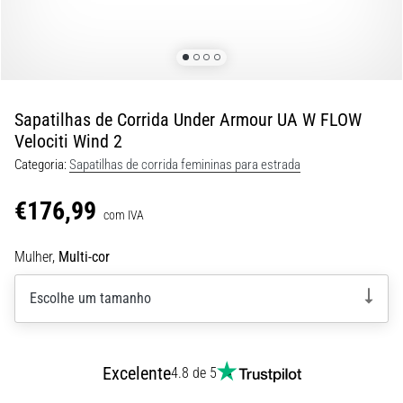
8 minutos lendo
Corrida
de
vaivém
e
Sapatilhas de Corrida Under Armour UA W FLOW
teste
Velociti Wind 2
beep:
Categoria:
Sapatilhas de corrida femininas para estrada
O
que
€176,99
são
com IVA
e
Mulher,
Multi-cor
como
são
Escolhe um tamanho
realizados?
Na
prática,
o
Excelente
4.8 de 5
shuttle