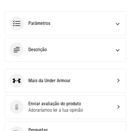
run
avalia
a
velocidade,
Parâmetros
a
agilidade
e
as
Descrição
mudanças
de
direção.
Como
é
Mais da Under Armour
Under Armour
realizado
corretamente,
…
Enviar avaliação do produto
Enviar avaliação do produto
Adoraríamos ler a tua opinião
6. 8. 2026
•
8 minutos lendo
Perguntas