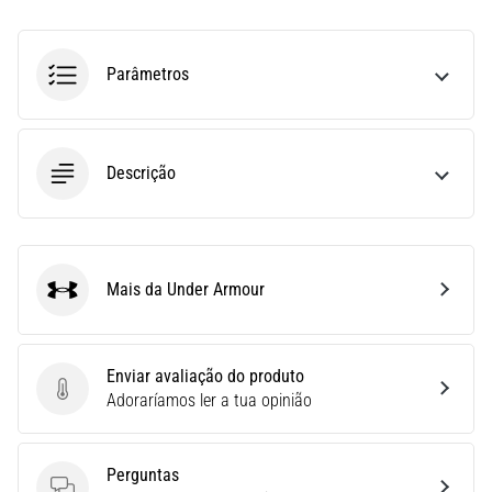
run
avalia
a
Parâmetros
velocidade,
a
agilidade
e
Descrição
as
mudanças
de
direção.
Como
Mais da Under Armour
é
Under Armour
realizado
corretamente,
…
Enviar avaliação do produto
Enviar avaliação do produto
Adoraríamos ler a tua opinião
6. 8. 2026
•
Perguntas
8 minutos lendo