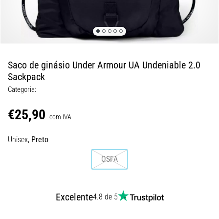
8 minutos lendo
Corrida
de
vaivém
e
Saco de ginásio Under Armour UA Undeniable 2.0
teste
Sackpack
beep:
Categoria:
O
que
€25,90
são
com IVA
e
Unisex,
Preto
como
são
OSFA
realizados?
Na
prática,
Excelente
4.8 de 5
o
shuttle