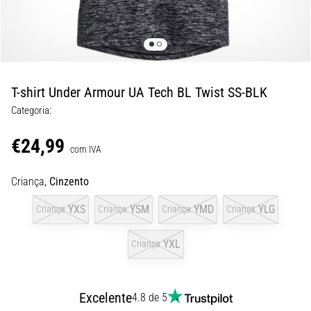
8 minutos lendo
Corrida
de
vaivém
e
T-shirt Under Armour UA Tech BL Twist SS-BLK
teste
Categoria:
beep:
O
€24,99
que
com IVA
são
Criança,
Cinzento
e
como
YXS
YSM
YMD
YLG
Criança
Criança
Criança
Criança
são
realizados?
YXL
Criança
Na
prática,
o
Excelente
4.8 de 5
shuttle