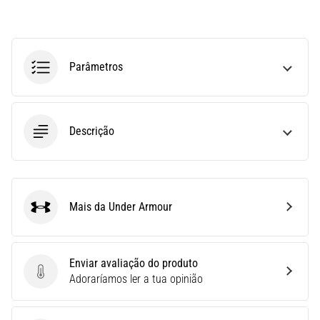
run
avalia
a
velocidade,
Parâmetros
a
agilidade
e
as
Descrição
mudanças
de
direção.
Como
é
Mais da Under Armour
realizado
Under Armour
corretamente,
…
Enviar avaliação do produto
Enviar avaliação do produto
Adoraríamos ler a tua opinião
6. 8. 2026
•
8 minutos lendo