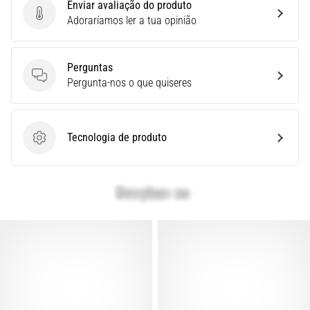
Enviar avaliação do produto
e
Enviar avaliação do produto
Adoraríamos ler a tua opinião
Tratamento
Está
Perguntas
sentindo
Perguntas
Pergunta-nos o que quiseres
uma
dor
aguda
no
Tecnologia de produto
Tecnologia de produto
calcanhar
durante
ou
após
a
corrida?
Uma
das
causas
mais
comuns