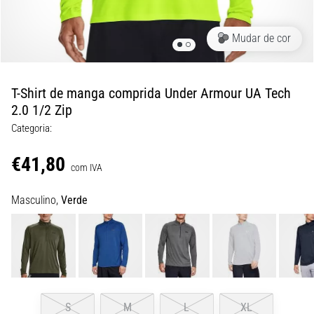
de
dor
no
Mudar de cor
joelho
durante
e
T-Shirt de manga comprida Under Armour UA Tech
após
2.0 1/2 Zip
a
Categoria:
corrida
€41,80
A
com IVA
dor
no
Masculino,
Verde
joelho
vai
afetar
todos
os
corredores
pelo
S
M
L
XL
menos