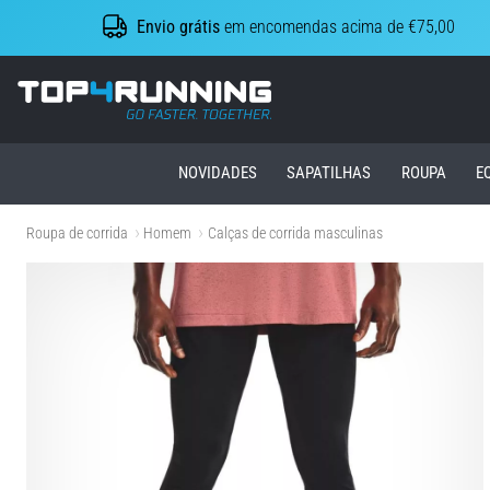
Envio grátis
em encomendas acima de €75,00
Top4Running.pt
NOVIDADES
SAPATILHAS
ROUPA
E
Roupa de corrida
Homem
Calças de corrida masculinas