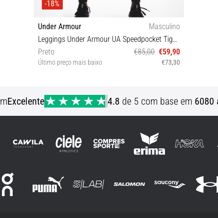
-18%
Under Armour
Masculino
Leggings Under Armour UA Speedpocket Tight-BLK
Preto
€85,00
€59,90
Último preço mais baixo
€73,30
S
em
Excelente
4.8
de 5 com base em
6080 