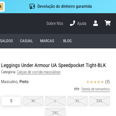
Devolução do dinheiro garantida
A
Sobre Nós
Ajuda
Usuário
cesto
SALDOS
CASUAL
MARCAS
BLOG
Leggings Under Armour UA Speedpocket Tight-BLK
Categoria:
Calças de corrida masculinas
Avaliação
Masculino,
Preto
(3)
Tabela de tamanhos
S
M
L
XL
XXL
3XL