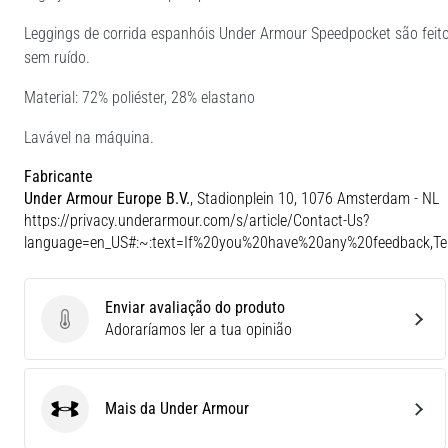
Leggings de corrida espanhóis Under Armour Speedpocket são feitos
sem ruído.
Material: 72% poliéster, 28% elastano
Lavável na máquina.
Fabricante
Under Armour Europe B.V.
, Stadionplein 10, 1076 Amsterdam - NL
https://privacy.underarmour.com/s/article/Contact-Us?
language=en_US#:~:text=If%20you%20have%20any%20feedback,
Enviar avaliação do produto
Enviar avaliação do produto
Adoraríamos ler a tua opinião
Mais da Under Armour
Under Armour