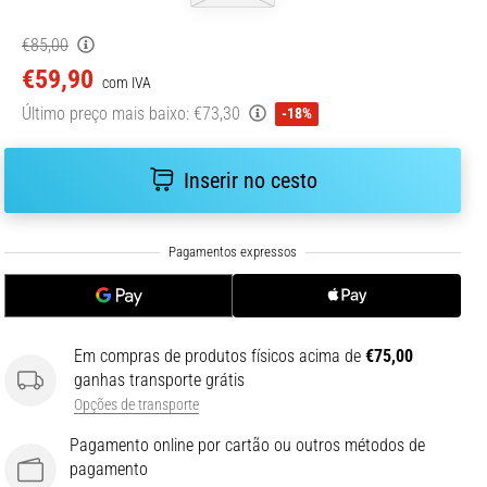
€85,00
€59,90
com IVA
Último preço mais baixo:
€73,30
-18%
Inserir no cesto
Em compras de produtos físicos acima de
€75,00
ganhas transporte grátis
Opções de transporte
Pagamento online por cartão ou outros métodos de
pagamento