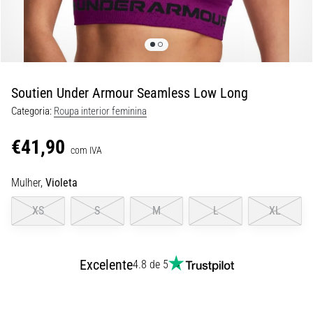
8 minutos lendo
Corrida
de
vaivém
e
Soutien Under Armour Seamless Low Long
teste
Categoria:
Roupa interior feminina
beep:
O
€41,90
que
com IVA
são
Mulher,
Violeta
e
como
XS
S
M
L
XL
são
realizados?
Na
Excelente
4.8 de 5
prática,
o
shuttle