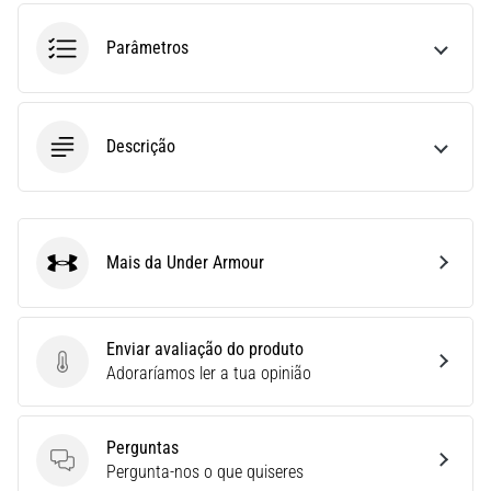
run
avalia
Parâmetros
a
velocidade,
a
agilidade
Descrição
e
as
mudanças
de
direção.
Mais da Under Armour
Under Armour
Como
é
realizado
corretamente,
Enviar avaliação do produto
…
Enviar avaliação do produto
Adoraríamos ler a tua opinião
6. 8. 2026
Perguntas
•
Perguntas
Pergunta-nos o que quiseres
8 minutos lendo