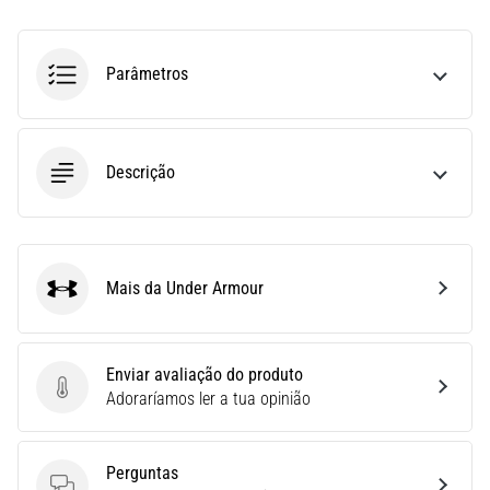
run
avalia
a
Parâmetros
velocidade,
a
agilidade
e
Descrição
as
mudanças
de
direção.
Como
Mais da Under Armour
é
Under Armour
realizado
corretamente,
…
Enviar avaliação do produto
Enviar avaliação do produto
Adoraríamos ler a tua opinião
6. 8. 2026
•
Perguntas
8 minutos lendo