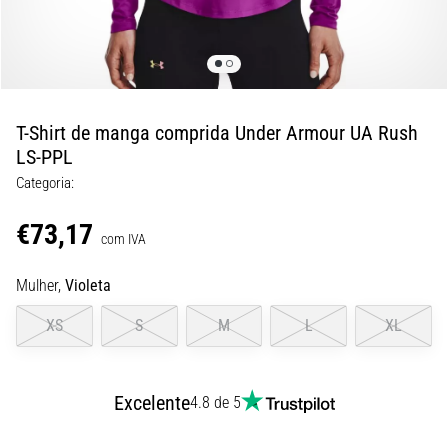
8 minutos lendo
Corrida
de
vaivém
e
T-Shirt de manga comprida Under Armour UA Rush
teste
LS-PPL
beep:
Categoria:
O
que
€73,17
são
com IVA
e
Mulher,
Violeta
como
são
XS
S
M
L
XL
realizados?
Na
prática,
Excelente
4.8 de 5
o
shuttle