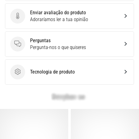
Joelho
Enviar avaliação do produto
de
Enviar avaliação do produto
Adoraríamos ler a tua opinião
Corredor:
Causas,
Tratamento
Perguntas
e
Perguntas
Pergunta-nos o que quiseres
Prevenção
O
joelho
Tecnologia de produto
Tecnologia de produto
de
corredor,
também
conhecido
como
síndrome
do
trato
iliotibial
(STIT),