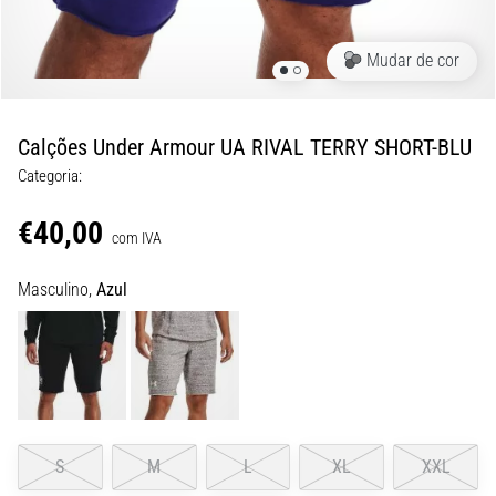
8 minutos lendo
Corrida
Mudar de cor
de
vaivém
e
Calções Under Armour UA RIVAL TERRY SHORT-BLU
teste
Categoria:
beep:
O
€40,00
que
com IVA
são
Masculino,
Azul
e
como
são
realizados?
Na
prática,
o
S
M
L
XL
XXL
shuttle