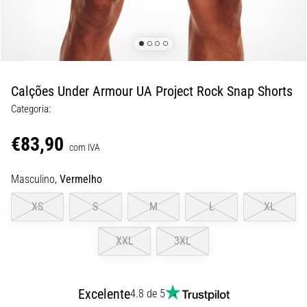
8 minutos lendo
Corrida
de
vaivém
e
Calções Under Armour UA Project Rock Snap Shorts
teste
Categoria:
beep:
O
€83,90
que
com IVA
são
Masculino,
Vermelho
e
como
XS
S
M
L
XL
são
realizados?
XXL
3XL
Na
prática,
o
Excelente
4.8 de 5
shuttle