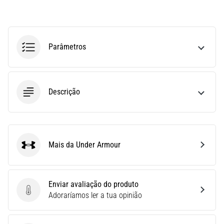
run
avalia
a
velocidade,
Parâmetros
a
agilidade
e
as
Descrição
mudanças
de
direção.
Como
é
Mais da Under Armour
realizado
Under Armour
corretamente,
…
Enviar avaliação do produto
Enviar avaliação do produto
Adoraríamos ler a tua opinião
6. 8. 2026
•
8 minutos lendo