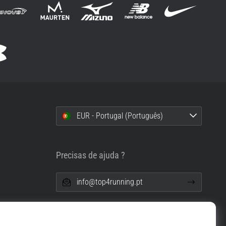
EUR - Portugal (Português)
i
Precisas de ajuda ?
info@top4running.pt