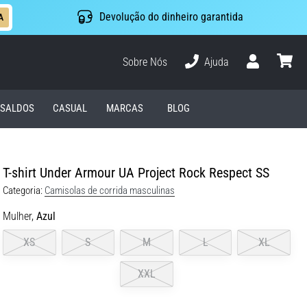
Devolução do dinheiro garantida
A
Sobre Nós
Ajuda
Usuário
cesto
SALDOS
CASUAL
MARCAS
BLOG
T-shirt Under Armour UA Project Rock Respect SS
Categoria:
Camisolas de corrida masculinas
Mulher,
Azul
XS
S
M
L
XL
XXL