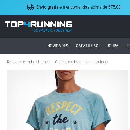
Envio grátis
em encomendas acima de €75,00
Top4Running.pt
NOVIDADES
SAPATILHAS
ROUPA
E
Roupa de corrida
Homem
Camisolas de corrida masculinas