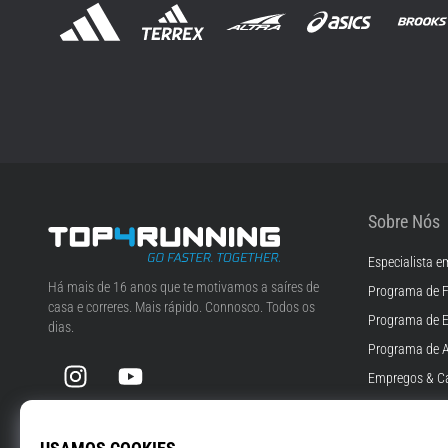
Sobre Nós
Especialista e
Top4Running.pt
Há mais de 16 anos que te motivamos a saíres de
Programa de F
casa e correres. Mais rápido. Connosco. Todos os
Programa de 
dias.
Programa de A
Instagram
YouTube
Empregos & Ca
Definições de 
Termos e Cond