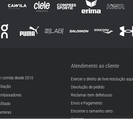
Atendimento ao cliente
m corrida desde 2010
Exercer o direito de livre resolução aqu
iliação
Devolução de pedido
Embaixadores
Reclamar item defeituoso
Envio e Pagamento
filiado
Encontre o tamanho certo
rreiras
Contato
Cookies
FAQ - Perguntas Frequentes
ições