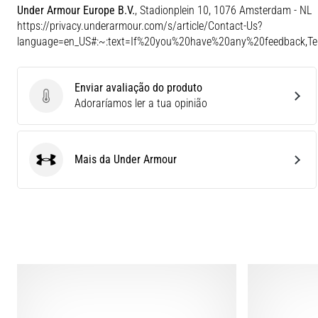
Under Armour Europe B.V.
, Stadionplein 10, 1076 Amsterdam - NL
https://privacy.underarmour.com/s/article/Contact-Us?
language=en_US#:~:text=If%20you%20have%20any%20feedback,
Enviar avaliação do produto
Enviar avaliação do produto
Adoraríamos ler a tua opinião
Mais da Under Armour
Under Armour