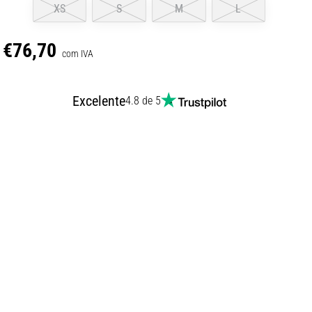
XS
S
M
L
€76,70
com IVA
Excelente
4.8 de 5