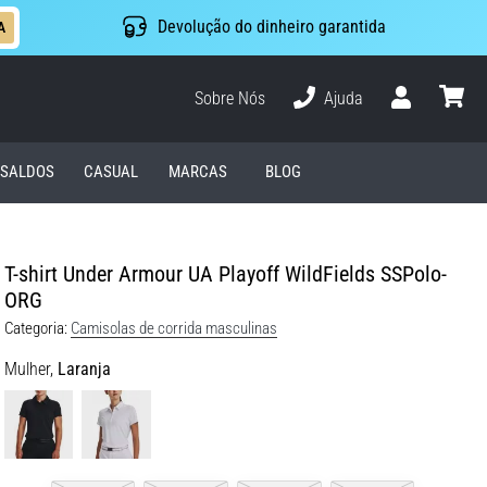
Devolução do dinheiro garantida
A
Sobre Nós
Ajuda
Usuário
cesto
SALDOS
CASUAL
MARCAS
BLOG
T-shirt Under Armour UA Playoff WildFields SSPolo-
ORG
Categoria:
Camisolas de corrida masculinas
Mulher,
Laranja