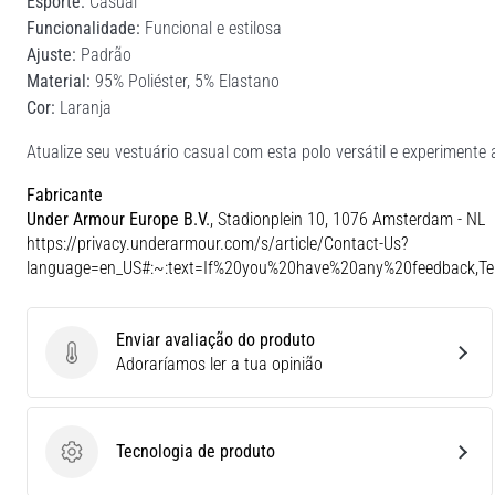
Esporte:
Casual
Funcionalidade:
Funcional e estilosa
Ajuste:
Padrão
Material:
95% Poliéster, 5% Elastano
Cor:
Laranja
Atualize seu vestuário casual com esta polo versátil e experimente
Fabricante
Under Armour Europe B.V.
, Stadionplein 10, 1076 Amsterdam - NL
https://privacy.underarmour.com/s/article/Contact-Us?
language=en_US#:~:text=If%20you%20have%20any%20feedback,
Enviar avaliação do produto
Enviar avaliação do produto
Adoraríamos ler a tua opinião
Tecnologia de produto
Tecnologia de produto