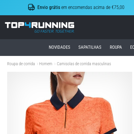
Envio grátis
em encomendas acima de €75,00
Top4Running.pt
NOVIDADES
SAPATILHAS
ROUPA
E
Roupa de corrida
Homem
Camisolas de corrida masculinas