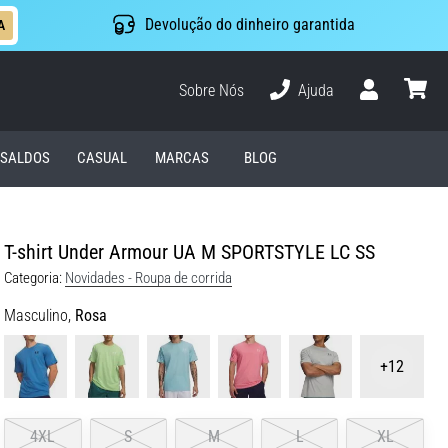
Devolução do dinheiro garantida
A
Sobre Nós
Ajuda
Usuário
cesto
SALDOS
CASUAL
MARCAS
BLOG
T-shirt Under Armour UA M SPORTSTYLE LC SS
Categoria:
Novidades - Roupa de corrida
Masculino,
Rosa
+12
4XL
S
M
L
XL