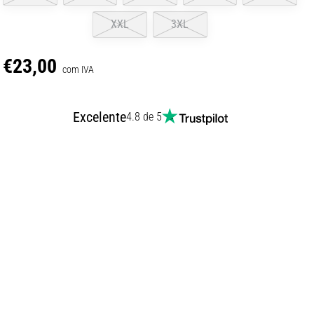
XXL
3XL
€23,00
com IVA
Excelente
4.8 de 5