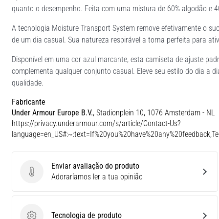
quanto o desempenho. Feita com uma mistura de 60% algodão e 40%
A tecnologia Moisture Transport System remove efetivamente o suo
de um dia casual. Sua natureza respirável a torna perfeita para ativ
Disponível em uma cor azul marcante, esta camiseta de ajuste pa
complementa qualquer conjunto casual. Eleve seu estilo do dia a
qualidade.
Fabricante
Under Armour Europe B.V.
, Stadionplein 10, 1076 Amsterdam - NL
https://privacy.underarmour.com/s/article/Contact-Us?
language=en_US#:~:text=If%20you%20have%20any%20feedback,
Enviar avaliação do produto
Enviar avaliação do produto
Adoraríamos ler a tua opinião
Tecnologia de produto