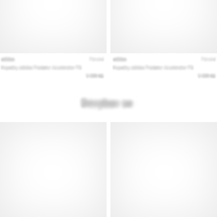
Mostrar
todos
os
artigos