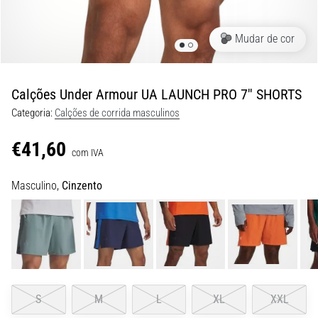
9 minutos lendo
Joelho
Mudar de cor
de
Corredor:
Causas,
Calções Under Armour UA LAUNCH PRO 7'' SHORTS
Tratamento
Categoria:
Calções de corrida masculinos
e
Prevenção
€41,60
com IVA
O
joelho
Masculino,
Cinzento
de
corredor,
também
conhecido
como
síndrome
do
S
M
L
XL
XXL
trato
iliotibial