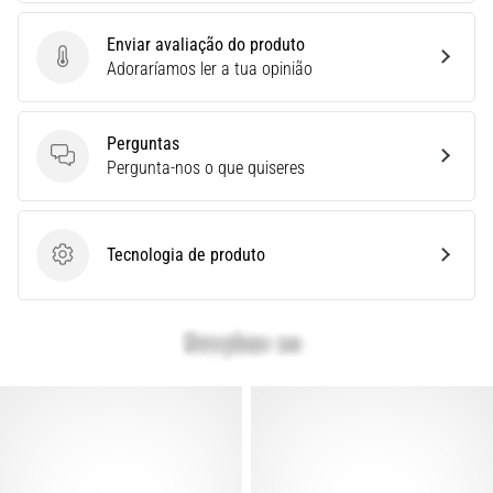
Quais
Enviar avaliação do produto
são
Enviar avaliação do produto
Adoraríamos ler a tua opinião
os
modelos
TOP
Perguntas
de
Perguntas
Pergunta-nos o que quiseres
ténis
de
corrida
com
Tecnologia de produto
Tecnologia de produto
maior
amortecimento?
Descubra
os
ténis
com
amortecimento
para
estrada…