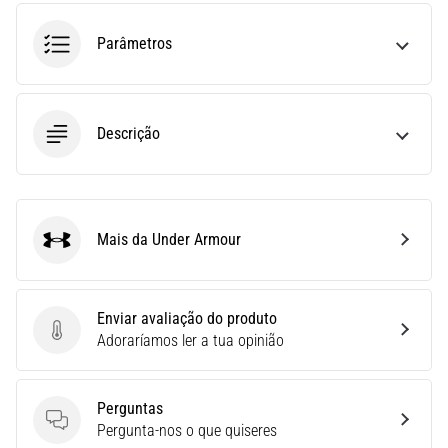
uma
Parâmetros
vez
na
vida,
seja
você
Descrição
amador
ou
profissional.
Quais
Mais da Under Armour
são…
Under Armour
5. 8. 2026
Enviar avaliação do produto
•
Enviar avaliação do produto
Adoraríamos ler a tua opinião
7 minutos lendo
Fascite
Plantar:
Perguntas
Sintomas,
Perguntas
Pergunta-nos o que quiseres
Causas