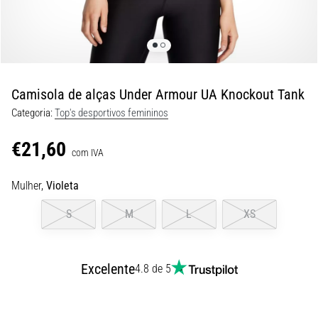
de
dor
no
joelho
durante
e
Camisola de alças Under Armour UA Knockout Tank
após
Categoria:
Top's desportivos femininos
a
corrida
€21,60
com IVA
A
dor
Mulher,
Violeta
no
joelho
S
M
L
XS
vai
afetar
todos
Excelente
4.8 de 5
os
corredores
pelo
menos