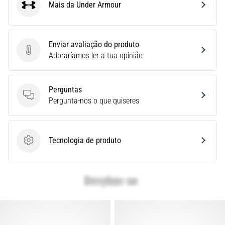
Mais da Under Armour
é
Under Armour
um
problema
de
Enviar avaliação do produto
saúde
Enviar avaliação do produto
Adoraríamos ler a tua opinião
muito
comum
que…
Perguntas
Perguntas
Pergunta-nos o que quiseres
Mostrar
todos
Tecnologia de produto
os
Tecnologia de produto
artigos