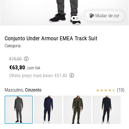
8 minutos lendo
Corrida
Mudar de cor
de
vaivém
e
Conjunto Under Armour EMEA Track Suit
teste
Categoria:
beep:
O
€75,00
que
€63,80
com IVA
são
Último preço mais baixo:
€61,40
e
como
são
Avaliação
Masculino,
Cinzento
(10)
realizados?
Na
prática,
o
shuttle