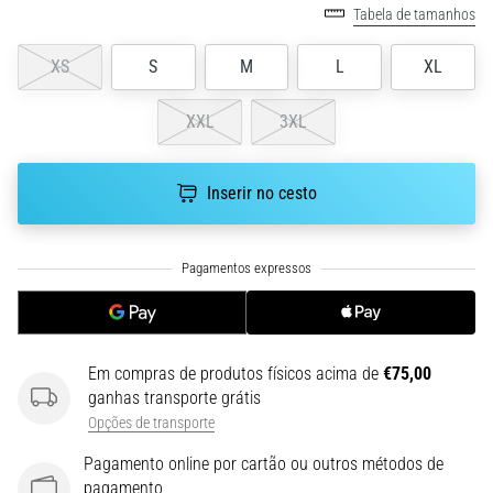
run
Tabela de tamanhos
avalia
a
XS
S
M
L
XL
velocidade,
a
XXL
3XL
agilidade
e
as
Inserir no cesto
mudanças
de
direção.
Como
é
realizado
corretamente,
…
Em compras de produtos físicos acima de
€75,00
ganhas transporte grátis
Opções de transporte
6. 8. 2026
•
Pagamento online por cartão ou outros métodos de
8 minutos lendo
pagamento