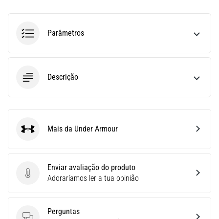
run
avalia
a
Parâmetros
velocidade,
a
agilidade
e
Descrição
as
mudanças
de
direção.
Como
Mais da Under Armour
é
Under Armour
realizado
corretamente,
…
Enviar avaliação do produto
Enviar avaliação do produto
Adoraríamos ler a tua opinião
6. 8. 2026
•
Perguntas
8 minutos lendo