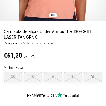
8 minutos lendo
Corrida
de
vaivém
e
Camisola de alças Under Armour UA ISO-CHILL
teste
LASER TANK-PNK
beep:
Categoria:
Top's desportivos femininos
O
que
€61,30
são
com IVA
e
Mulher,
Rosa
como
são
XS
S
M
L
XL
realizados?
Na
prática,
Excelente
4.8 de 5
o
shuttle