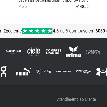
Sapatilhas de Corrida Under Armour UA HOVR Phantom 2 INKNT
Preto
€140,00
40½
em
Excelente
4.8
de 5 com base em
6083 
Atendimento ao cliente