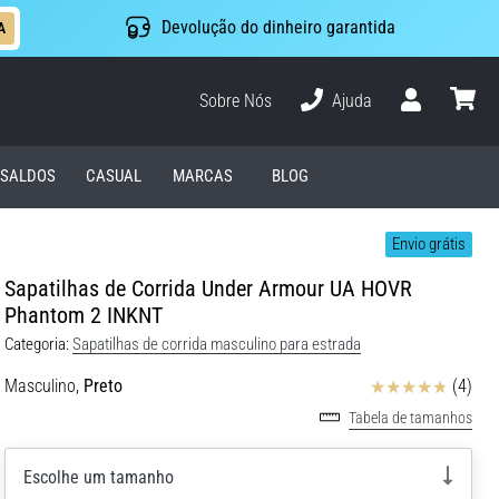
Devolução do dinheiro garantida
A
Sobre Nós
Ajuda
Usuário
cesto
SALDOS
CASUAL
MARCAS
BLOG
Envio grátis
Sapatilhas de Corrida Under Armour UA HOVR
Phantom 2 INKNT
Categoria:
Sapatilhas de corrida masculino para estrada
Avaliação
Masculino,
Preto
(4)
Tabela de tamanhos
Escolhe um tamanho