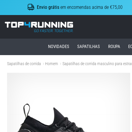
Envio grátis
em encomendas acima de €75,00
Top4Running.pt
NOVIDADES
SAPATILHAS
ROUPA
E
Sapatilhas de corrida
Homem
Sapatilhas de corrida masculino para estra