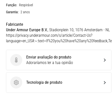
Função:
Respirável
Garantia:
2 anos
Fabricante
Under Armour Europe B.V.
, Stadionplein 10, 1076 Amsterdam - NL
https://privacy.underarmour.com/s/article/Contact-Us?
language=en_US#:~:text=If%20you%20have%20any%20feedback,
Enviar avaliação do produto
Enviar avaliação do produto
Adoraríamos ler a tua opinião
Tecnologia de produto
Tecnologia de produto