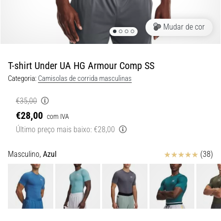
8 minutos lendo
Corrida
Mudar de cor
de
vaivém
e
T-shirt Under UA HG Armour Comp SS
teste
Categoria:
Camisolas de corrida masculinas
beep:
O
€35,00
que
€28,00
com IVA
são
Último preço mais baixo:
€28,00
e
como
são
Avaliação
Masculino,
Azul
(38)
realizados?
Na
prática,
o
shuttle