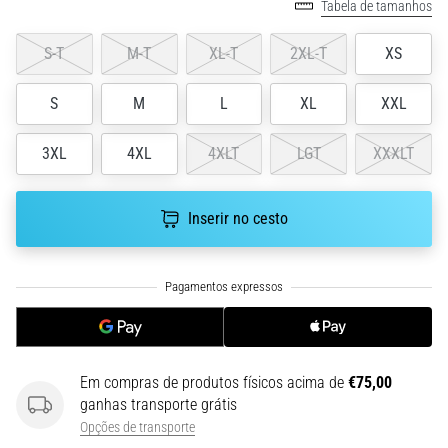
run
Tabela de tamanhos
avalia
a
S-T
M-T
XL-T
2XL-T
XS
velocidade,
a
S
M
L
XL
XXL
agilidade
e
3XL
4XL
4XLT
LGT
XXXLT
as
mudanças
de
Inserir no cesto
direção.
Como
é
realizado
corretamente,
…
Em compras de produtos físicos acima de
€75,00
6. 8. 2026
ganhas transporte grátis
•
Opções de transporte
8 minutos lendo