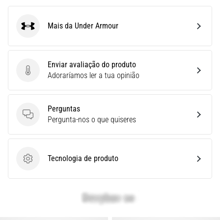
é
um
Mais da Under Armour
problema
Under Armour
de
saúde
muito
Enviar avaliação do produto
comum
Enviar avaliação do produto
Adoraríamos ler a tua opinião
que…
Perguntas
Mostrar
Perguntas
Pergunta-nos o que quiseres
todos
os
artigos
Tecnologia de produto
Tecnologia de produto