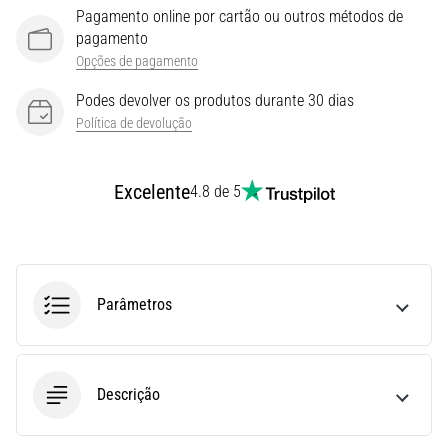
Pagamento online por cartão ou outros métodos de
Joelho
pagamento
de
Opções de pagamento
Corredor:
Causas,
Podes devolver os produtos durante 30 dias
Tratamento
Política de devolução
e
Prevenção
Excelente
4.8 de 5
O
joelho
de
corredor,
também
Parâmetros
conhecido
como
síndrome
do
Descrição
trato
iliotibial
(STIT),