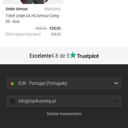
Under Armour
Masculino
T-shirt Under UA HG Armour Comp
SS
- Azul
€35,00
€28,00
Último preço mais baixo
€28,00
Excelente
4.8 de 5
EUR - Portugal (Português)
info@top4running.pt
Solicitar levantamento