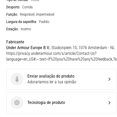
Desporto:
Corrida
Função:
Respirável, Impermeável
Largura da sapatilha:
Padrão
Estação:
Inverno
Fabricante
Under Armour Europe B.V.
, Stadionplein 10, 1076 Amsterdam - NL
https://privacy.underarmour.com/s/article/Contact-Us?
language=en_US#:~:text=If%20you%20have%20any%20feedback,
Enviar avaliação do produto
Enviar avaliação do produto
Adoraríamos ler a tua opinião
Tecnologia de produto
Tecnologia de produto