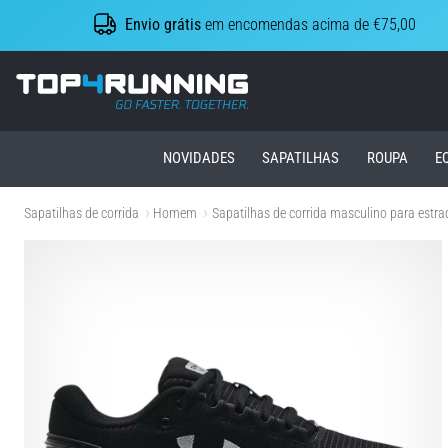
Envio grátis
em encomendas acima de €75,00
Top4Running.pt
NOVIDADES
SAPATILHAS
ROUPA
E
Sapatilhas de corrida
Homem
Sapatilhas de corrida masculino para estra