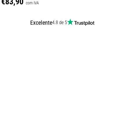
€83,90
com IVA
Excelente
4.8 de 5