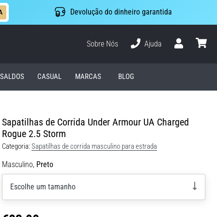
Devolução do dinheiro garantida
A
Sobre Nós
Ajuda
Usuário
cesto
SALDOS
CASUAL
MARCAS
BLOG
Sapatilhas de Corrida Under Armour UA Charged
Rogue 2.5 Storm
Categoria:
Sapatilhas de corrida masculino para estrada
Masculino,
Preto
Escolhe um tamanho