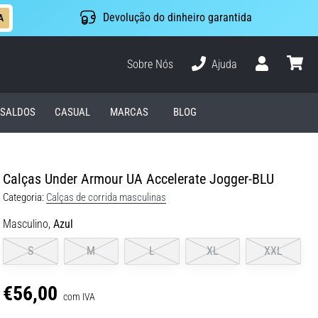
Devolução do dinheiro garantida
A
Sobre Nós
Ajuda
Usuário
cesto
SALDOS
CASUAL
MARCAS
BLOG
Calças Under Armour UA Accelerate Jogger-BLU
Categoria:
Calças de corrida masculinas
Masculino,
Azul
S
M
L
XL
XXL
€56,00
com IVA