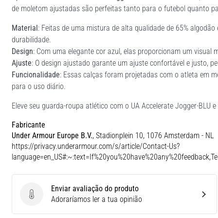
de moletom ajustadas são perfeitas tanto para o futebol quanto pa
Material
: Feitas de uma mistura de alta qualidade de 65% algodão e
durabilidade.
Design
: Com uma elegante cor azul, elas proporcionam um visual 
Ajuste
: O design ajustado garante um ajuste confortável e justo, p
Funcionalidade
: Essas calças foram projetadas com o atleta em 
para o uso diário.
Eleve seu guarda-roupa atlético com o UA Accelerate Jogger-BLU e 
Fabricante
Under Armour Europe B.V.
, Stadionplein 10, 1076 Amsterdam - NL
https://privacy.underarmour.com/s/article/Contact-Us?
language=en_US#:~:text=If%20you%20have%20any%20feedback,
Enviar avaliação do produto
Enviar avaliação do produto
Adoraríamos ler a tua opinião