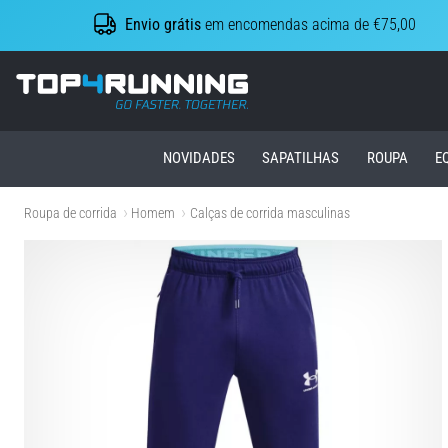
Envio grátis
em encomendas acima de €75,00
Top4Running.pt
NOVIDADES
SAPATILHAS
ROUPA
E
Roupa de corrida
Homem
Calças de corrida masculinas