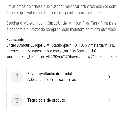
Entusiastas de fitness que buscam melhorar seu desempenho com r
Aqueles que valorizam tanto estilo quanto funcionalidade em suas 
Escolha o Moletom com Capuz Under Armour Rival Terry Print para
a academia ou fazendo compras, este moletom permitirá que você s
Fabricante
Under Armour Europe B.V.
, Stadionplein 10, 1076 Amsterdam - NL
https://privacy.underarmour.com/s/article/Contact-Us?
language=en_US#:~:text=If%20you%20have%20any%20feedback,
Enviar avaliação do produto
Enviar avaliação do produto
Adoraríamos ler a tua opinião
Tecnologia de produto
Tecnologia de produto