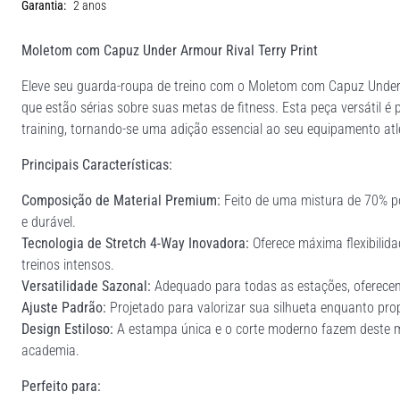
Garantia:
2 anos
Moletom com Capuz Under Armour Rival Terry Print
Eleve seu guarda-roupa de treino com o Moletom com Capuz Under A
que estão sérias sobre suas metas de fitness. Esta peça versátil é pe
training, tornando-se uma adição essencial ao seu equipamento atlé
Principais Características:
Composição de Material Premium:
Feito de uma mistura de 70% pol
e durável.
Tecnologia de Stretch 4-Way Inovadora:
Oferece máxima flexibilida
treinos intensos.
Versatilidade Sazonal:
Adequado para todas as estações, oferecend
Ajuste Padrão:
Projetado para valorizar sua silhueta enquanto pro
Design Estiloso:
A estampa única e o corte moderno fazem deste m
academia.
Perfeito para: