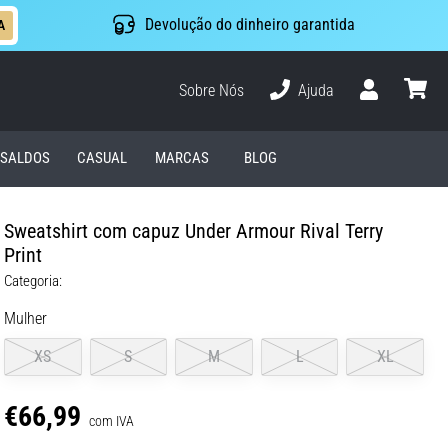
Devolução do dinheiro garantida
A
Sobre Nós
Ajuda
Usuário
cesto
SALDOS
CASUAL
MARCAS
BLOG
Sweatshirt com capuz Under Armour Rival Terry
Print
Categoria:
Mulher
XS
S
M
L
XL
€66,99
com IVA