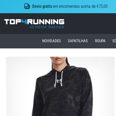
Envio grátis
em encomendas acima de €75,00
Top4Running.pt
NOVIDADES
SAPATILHAS
ROUPA
E