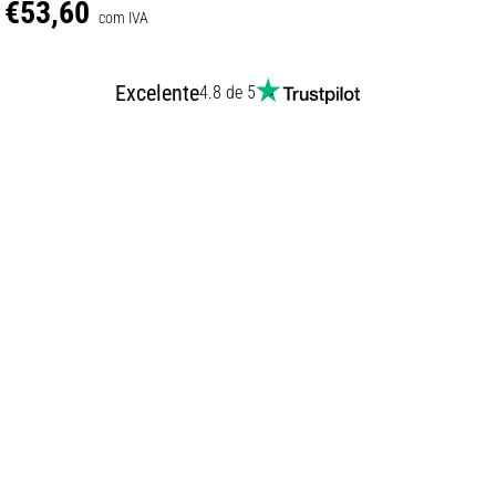
€53,60
com IVA
Excelente
4.8 de 5