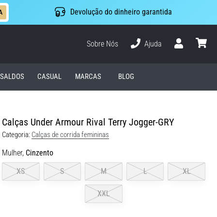
Devolução do dinheiro garantida
A
Sobre Nós
Ajuda
Usuário
cesto
SALDOS
CASUAL
MARCAS
BLOG
Calças Under Armour Rival Terry Jogger-GRY
Categoria:
Calças de corrida femininas
Mulher,
Cinzento
XS
S
M
L
XL
XXL