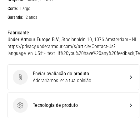
Corte:
Largo
Garantia:
2 anos
Fabricante
Under Armour Europe B.V.
, Stadionplein 10, 1076 Amsterdam - NL
https://privacy.underarmour.com/s/article/Contact-Us?
language=en_US#:~:text=If%20you%20have%20any%20feedback,
Enviar avaliação do produto
Enviar avaliação do produto
Adoraríamos ler a tua opinião
Tecnologia de produto
Tecnologia de produto