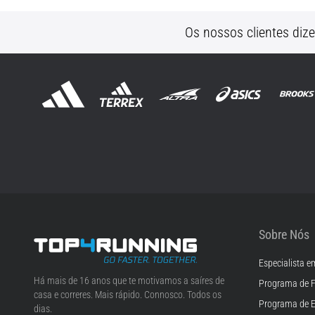
Os nossos clientes diz
Sobre Nós
Especialista e
Top4Running.pt
Há mais de 16 anos que te motivamos a saíres de
Programa de F
casa e correres. Mais rápido. Connosco. Todos os
Programa de 
dias.