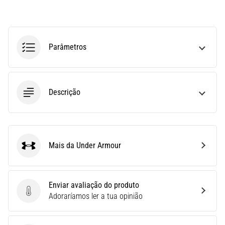
run
avalia
a
velocidade,
Parâmetros
a
agilidade
e
as
Descrição
mudanças
de
direção.
Como
é
Mais da Under Armour
realizado
Under Armour
corretamente,
…
Enviar avaliação do produto
Enviar avaliação do produto
Adoraríamos ler a tua opinião
6. 8. 2026
•
8 minutos lendo