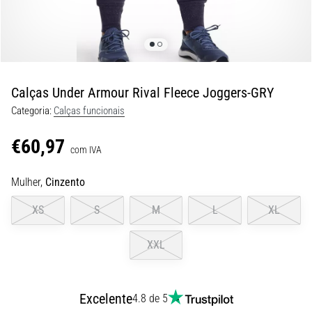
8 minutos lendo
Corrida
de
vaivém
e
Calças Under Armour Rival Fleece Joggers-GRY
teste
Categoria:
Calças funcionais
beep:
O
€60,97
que
com IVA
são
Mulher,
Cinzento
e
como
XS
S
M
L
XL
são
realizados?
XXL
Na
prática,
o
Excelente
4.8 de 5
shuttle