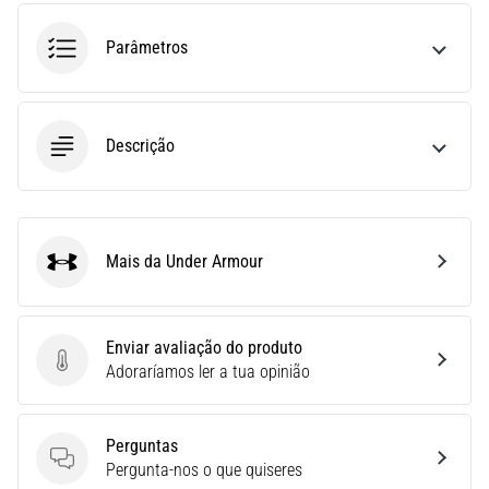
ou
Parâmetros
após
a
corrida?
Uma
das
Descrição
causas
mais
comuns
é
Mais da Under Armour
a
Under Armour
fascite
plantar.
…
Enviar avaliação do produto
Enviar avaliação do produto
Adoraríamos ler a tua opinião
5. 8. 2026
•
Perguntas
11 minutos lendo
Perguntas
Pergunta-nos o que quiseres
Sachardiová