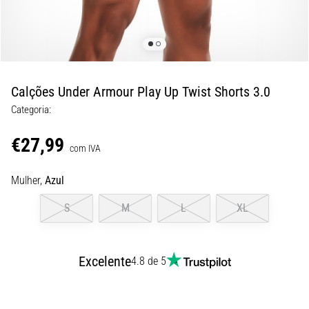
são…
5. 8. 2026
•
7 minutos lendo
Calções Under Armour Play Up Twist Shorts 3.0
Fascite
Categoria:
Plantar:
Sintomas,
€27,99
Causas
com IVA
e
Tratamento
Mulher,
Azul
Está
S
M
L
XL
sentindo
uma
dor
Excelente
4.8 de 5
aguda
no
calcanhar
durante