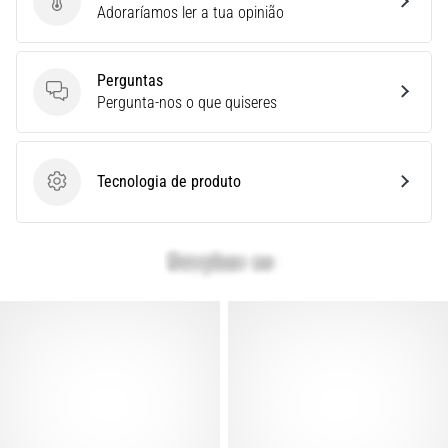
Enviar avaliação do produto
Adoraríamos ler a tua opinião
e
Tratamento
Está
Perguntas
sentindo
Perguntas
Pergunta-nos o que quiseres
uma
dor
aguda
Tecnologia de produto
no
Tecnologia de produto
calcanhar
durante
ou
após
a
corrida?
Uma
das
causas
mais
comuns