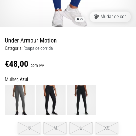
de
dor
no
Mudar de cor
joelho
durante
e
Under Armour Motion
após
Categoria:
Roupa de corrida
a
corrida
€48,00
com IVA
A
dor
Mulher,
Azul
no
joelho
vai
afetar
todos
os
corredores
S
M
L
XS
pelo
menos