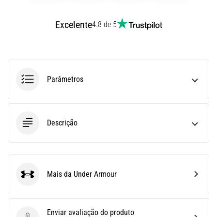
uma
vez
Excelente
4.8 de 5
na
vida,
seja
você
amador
Parâmetros
ou
profissional.
Quais
são…
Descrição
5. 8. 2026
•
7 minutos lendo
Mais da Under Armour
Under Armour
Fascite
Plantar:
Sintomas,
Enviar avaliação do produto
Causas