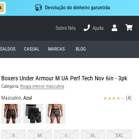
Devolução do dinheiro garantida
A
Sobre Nós
Ajuda
Usuário
cesto
SALDOS
CASUAL
MARCAS
BLOG
Boxers Under Armour M UA Perf Tech Nov 6in - 3pk
Categoria:
Roupa interior masculina
Avaliação
Masculino,
Azul
(4)
S
M
L
XL
XXL