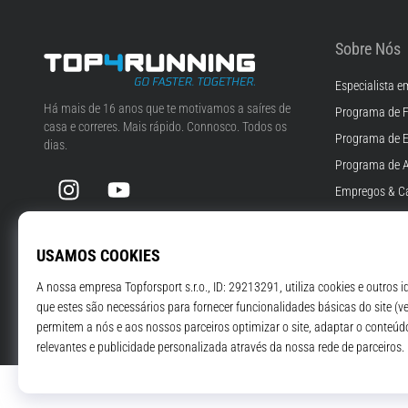
Sobre Nós
Especialista e
Top4Running.pt
Há mais de 16 anos que te motivamos a saíres de
Programa de F
casa e correres. Mais rápido. Connosco. Todos os
Programa de 
dias.
Programa de A
Instagram
YouTube
Empregos & Ca
Definições de 
Termos e Cond