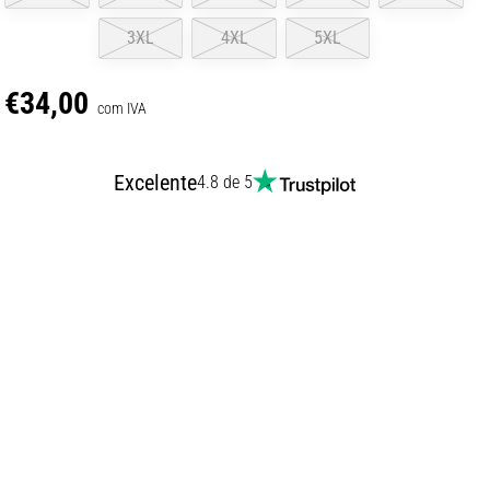
3XL
4XL
5XL
€34,00
com IVA
Excelente
4.8 de 5