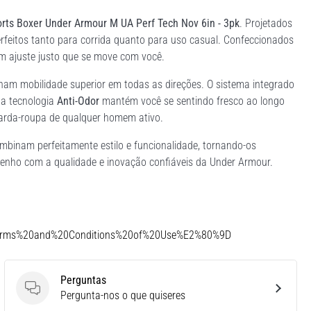
rts Boxer Under Armour M UA Perf Tech Nov 6in - 3pk
. Projetados
rfeitos tanto para corrida quanto para uso casual. Confeccionados
m ajuste justo que se move com você.
onam mobilidade superior em todas as direções. O sistema integrado
 a tecnologia
Anti-Odor
mantém você se sentindo fresco ao longo
guarda-roupa de qualquer homem ativo.
mbinam perfeitamente estilo e funcionalidade, tornando-os
penho com a qualidade e inovação confiáveis da Under Armour.
Terms%20and%20Conditions%20of%20Use%E2%80%9D
Perguntas
Perguntas
Pergunta-nos o que quiseres