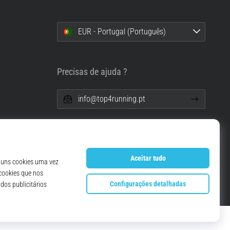
EUR - Portugal (Português)
i
Precisas de ajuda ?
info@top4running.pt
essoais