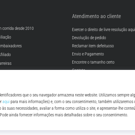
Atendimento ao cliente
m corrida desde 2010
Exercer o direito de livre resolução aqu
iliação
Devolução de pedido
Embaixadores
Reclamar item defeituoso
Envio e Pagamento
filiado
Encontre o tamanho certo
rreiras
Contato
Cookies
FAQ - Perguntas Frequentes
ições
Regulamento de Proteção de Dados P
© 2010 – 2026
Top4Running.pt