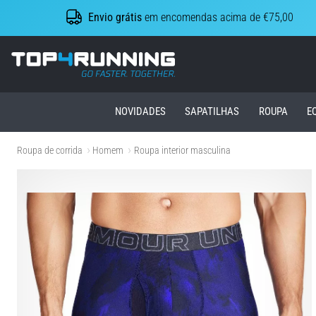
Envio grátis
em encomendas acima de €75,00
Top4Running.pt
NOVIDADES
SAPATILHAS
ROUPA
E
Roupa de corrida
Homem
Roupa interior masculina