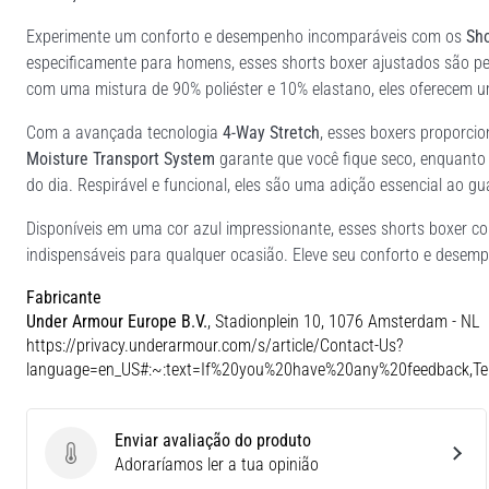
Experimente um conforto e desempenho incomparáveis com os
Sho
especificamente para homens, esses shorts boxer ajustados são pe
com uma mistura de 90% poliéster e 10% elastano, eles oferecem u
Com a avançada tecnologia
4-Way Stretch
, esses boxers proporci
Moisture Transport System
garante que você fique seco, enquanto
do dia. Respirável e funcional, eles são uma adição essencial ao 
Disponíveis em uma cor azul impressionante, esses shorts boxer co
indispensáveis para qualquer ocasião. Eleve seu conforto e desem
Fabricante
Under Armour Europe B.V.
, Stadionplein 10, 1076 Amsterdam - NL
https://privacy.underarmour.com/s/article/Contact-Us?
language=en_US#:~:text=If%20you%20have%20any%20feedback,
Enviar avaliação do produto
Enviar avaliação do produto
Adoraríamos ler a tua opinião