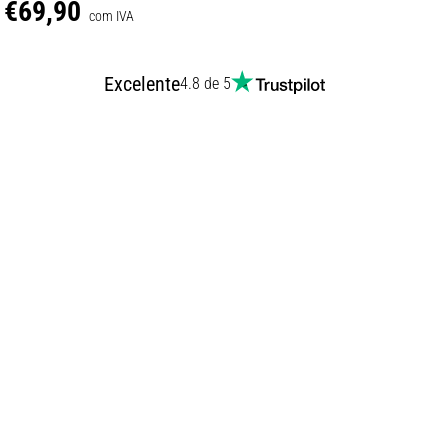
€69,90
com IVA
Excelente
4.8 de 5