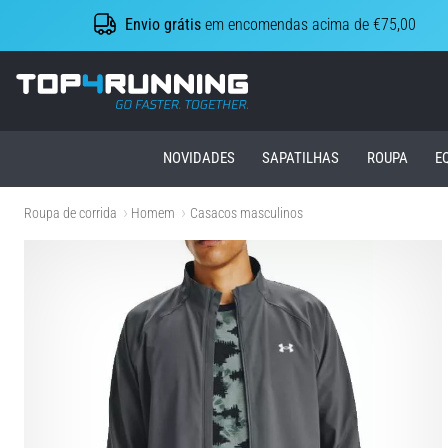
Envio grátis
em encomendas acima de €75,00
Top4Running.pt
NOVIDADES
SAPATILHAS
ROUPA
E
Roupa de corrida
Homem
Casacos masculinos