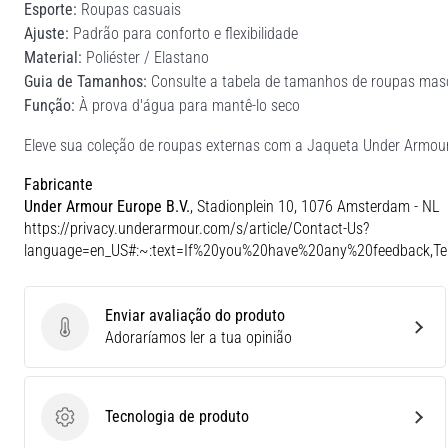
Esporte:
Roupas casuais
Ajuste:
Padrão para conforto e flexibilidade
Material:
Poliéster / Elastano
Guia de Tamanhos:
Consulte a tabela de tamanhos de roupas mascu
Função:
À prova d'água para mantê-lo seco
Eleve sua coleção de roupas externas com a Jaqueta Under Armour
Fabricante
Under Armour Europe B.V.
, Stadionplein 10, 1076 Amsterdam - NL
https://privacy.underarmour.com/s/article/Contact-Us?
language=en_US#:~:text=If%20you%20have%20any%20feedback,
Enviar avaliação do produto
Enviar avaliação do produto
Adoraríamos ler a tua opinião
Tecnologia de produto
Tecnologia de produto