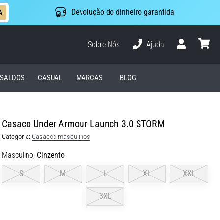
Devolução do dinheiro garantida
A
Sobre Nós
Ajuda
Usuário
cesto
SALDOS
CASUAL
MARCAS
BLOG
Casaco Under Armour Launch 3.0 STORM
Categoria:
Casacos masculinos
Masculino,
Cinzento
S
M
L
XL
XXL
3XL