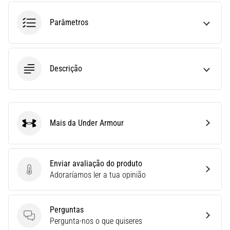
run
avalia
Parâmetros
a
velocidade,
a
agilidade
Descrição
e
as
mudanças
de
direção.
Mais da Under Armour
Under Armour
Como
é
realizado
corretamente,
Enviar avaliação do produto
…
Enviar avaliação do produto
Adoraríamos ler a tua opinião
6. 8. 2026
Perguntas
•
Perguntas
Pergunta-nos o que quiseres
8 minutos lendo