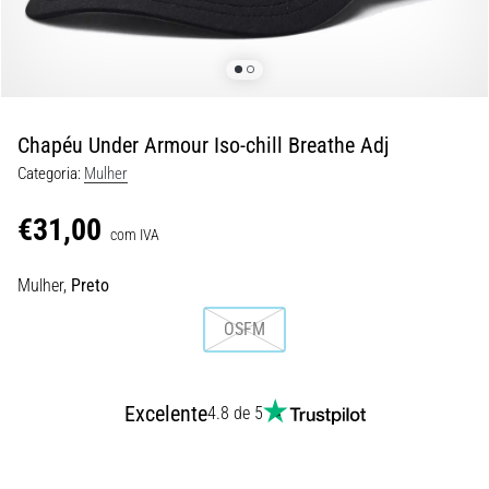
8 minutos lendo
Corrida
de
vaivém
e
Chapéu Under Armour Iso-chill Breathe Adj
teste
Categoria:
Mulher
beep:
O
€31,00
que
com IVA
são
Mulher,
Preto
e
como
OSFM
são
realizados?
Na
Excelente
4.8 de 5
prática,
o
shuttle