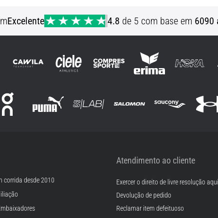
XS S
em
Excelente
4.8
de 5 com base em
6090 
Atendimento ao cliente
m corrida desde 2010
Exercer o direito de livre resolução aqu
iliação
Devolução de pedido
Embaixadores
Reclamar item defeituoso