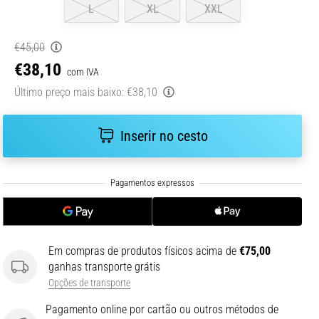
L
XL
XXL
€45,00
€38,10
com IVA
Último preço mais baixo:
€38,10
Inserir no cesto
Em compras de produtos físicos acima de
€75,00
ganhas transporte grátis
Opções de transporte
Pagamento online por cartão ou outros métodos de