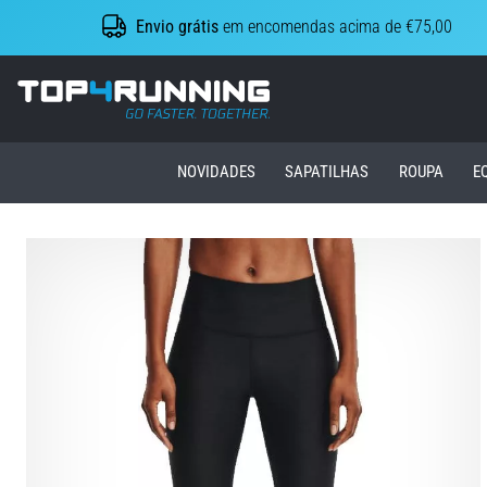
Envio grátis
em encomendas acima de €75,00
Top4Running.pt
NOVIDADES
SAPATILHAS
ROUPA
E