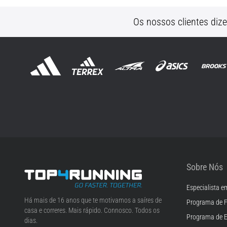
Os nossos clientes diz
Sobre Nós
Especialista e
Top4Running.pt
Há mais de 16 anos que te motivamos a saíres de
Programa de F
casa e correres. Mais rápido. Connosco. Todos os
Programa de 
dias.