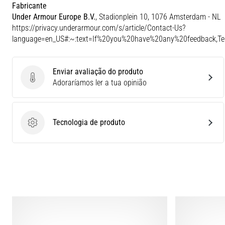
Fabricante
Under Armour Europe B.V.
, Stadionplein 10, 1076 Amsterdam - NL
https://privacy.underarmour.com/s/article/Contact-Us?
language=en_US#:~:text=If%20you%20have%20any%20feedback,
Enviar avaliação do produto
Enviar avaliação do produto
Adoraríamos ler a tua opinião
Tecnologia de produto
Tecnologia de produto