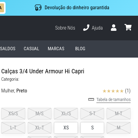
Devolução do dinheiro garantida
A
Sobre Nós
Ajuda
Usuário
cesto
SALDOS
CASUAL
MARCAS
BLOG
Calças 3/4 Under Armour Hi Capri
Categoria:
Avaliação
Mulher,
Preto
(1)
Tabela de tamanhos
XS/S
M/S
XL/S
S-T
M-T
L-T
XL-T
XS
S
M