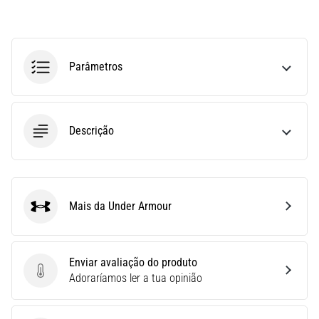
(STIT),
é
um
problema
Parâmetros
de
saúde
muito
comum
Descrição
que…
6. 8. 2026
•
Mais da Under Armour
10 minutos lendo
Under Armour
Ténis
de
Enviar avaliação do produto
corrida
Enviar avaliação do produto
Adoraríamos ler a tua opinião
com
mais
amortecimento