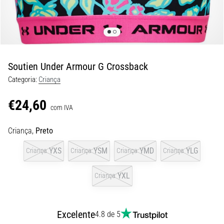
9 minutos lendo
Joelho
de
Corredor:
Causas,
Soutien Under Armour G Crossback
Tratamento
Categoria:
Criança
e
Prevenção
€24,60
com IVA
O
joelho
Criança,
Preto
de
corredor,
YXS
YSM
YMD
YLG
Criança
Criança
Criança
Criança
também
conhecido
YXL
Criança
como
síndrome
do
trato
Excelente
4.8 de 5
iliotibial