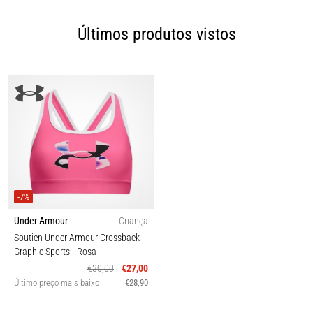
Últimos produtos vistos
-7%
Under Armour
Criança
Soutien Under Armour Crossback
Graphic Sports
- Rosa
€30,00
€27,00
Último preço mais baixo
€28,90