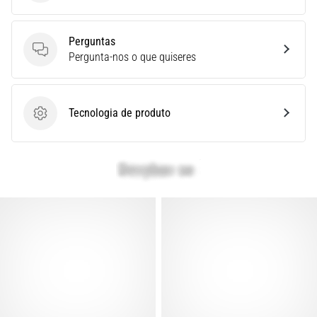
é
um
Perguntas
problema
Perguntas
Pergunta-nos o que quiseres
de
saúde
muito
comum
Tecnologia de produto
que…
Tecnologia de produto
Mostrar
todos
os
artigos