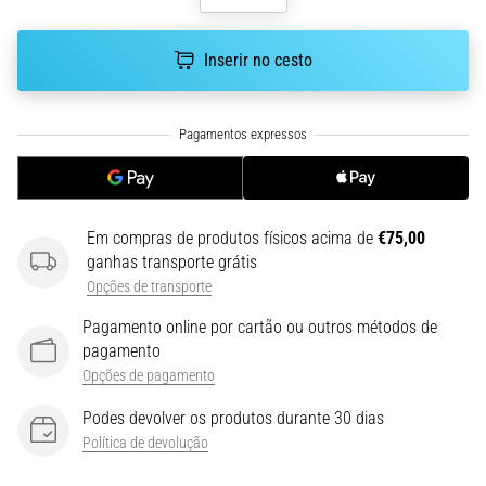
run
avalia
a
Inserir no cesto
velocidade,
a
agilidade
e
as
mudanças
de
Em compras de produtos físicos acima de
€75,00
direção.
ganhas transporte grátis
Como
Opções de transporte
é
realizado
Pagamento online por cartão ou outros métodos de
corretamente,
pagamento
…
Opções de pagamento
Podes devolver os produtos durante 30 dias
6. 8. 2026
Política de devolução
•
8 minutos lendo