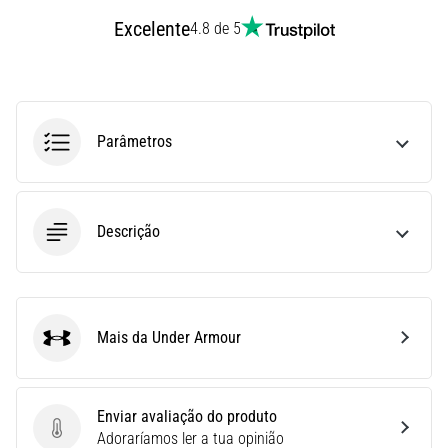
Joelho
Excelente
4.8 de 5
de
Corredor:
Causas,
Tratamento
Parâmetros
e
Prevenção
O
joelho
Descrição
de
corredor,
também
conhecido
como
Mais da Under Armour
Under Armour
síndrome
do
trato
Enviar avaliação do produto
iliotibial
Enviar avaliação do produto
Adoraríamos ler a tua opinião
(STIT),