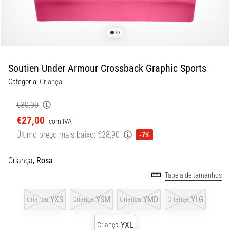
8 minutos lendo
Corrida
de
vaivém
e
Soutien Under Armour Crossback Graphic Sports
teste
Categoria:
Criança
beep:
O
€30,00
que
€27,00
com IVA
são
Último preço mais baixo:
€28,90
e
-7%
como
são
Criança,
Rosa
realizados?
Tabela de tamanhos
Na
YXS
YSM
YMD
YLG
Criança
Criança
Criança
Criança
prática,
o
shuttle
YXL
Criança