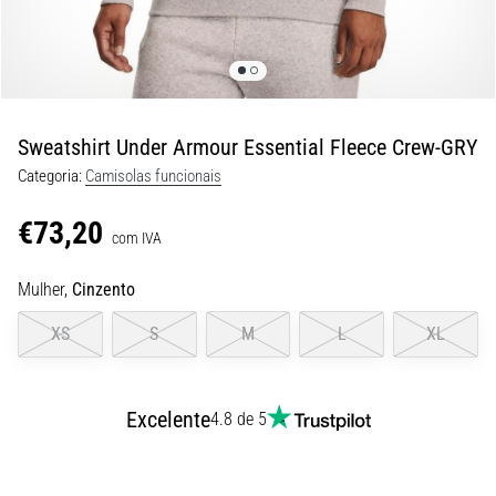
de
dor
no
joelho
durante
e
Sweatshirt Under Armour Essential Fleece Crew-GRY
após
Categoria:
Camisolas funcionais
a
corrida
€73,20
com IVA
A
dor
Mulher,
Cinzento
no
joelho
XS
S
M
L
XL
vai
afetar
todos
Excelente
4.8 de 5
os
corredores
pelo
menos