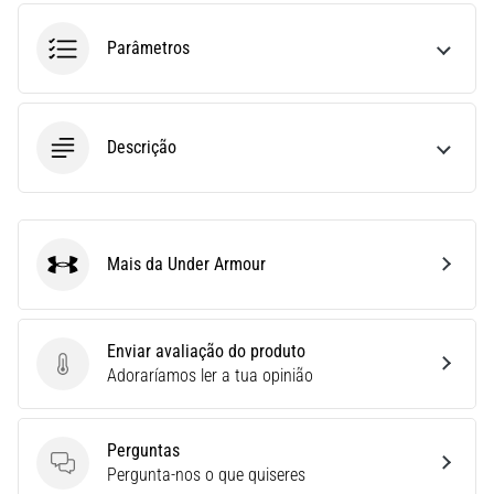
uma
Parâmetros
vez
na
vida,
seja
você
Descrição
amador
ou
profissional.
Quais
Mais da Under Armour
são…
Under Armour
5. 8. 2026
Enviar avaliação do produto
•
Enviar avaliação do produto
Adoraríamos ler a tua opinião
7 minutos lendo
Fascite
Plantar:
Perguntas
Sintomas,
Perguntas
Pergunta-nos o que quiseres
Causas