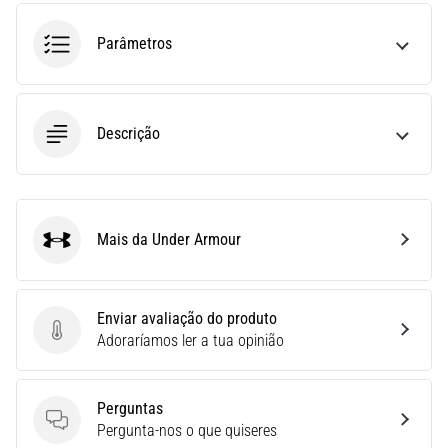
run
avalia
Parâmetros
a
velocidade,
a
agilidade
Descrição
e
as
mudanças
de
direção.
Mais da Under Armour
Under Armour
Como
é
realizado
corretamente,
Enviar avaliação do produto
…
Enviar avaliação do produto
Adoraríamos ler a tua opinião
6. 8. 2026
Perguntas
•
Perguntas
Pergunta-nos o que quiseres
8 minutos lendo