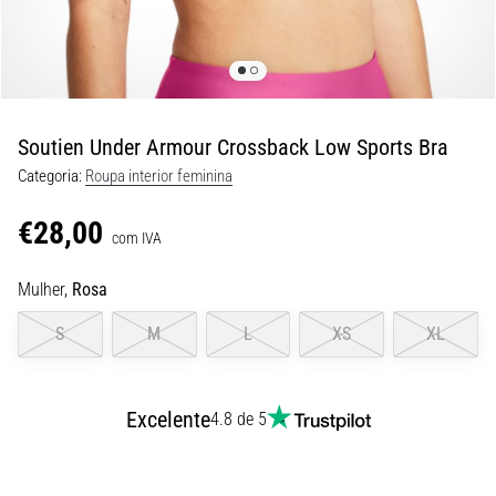
8 minutos lendo
Corrida
de
vaivém
e
Soutien Under Armour Crossback Low Sports Bra
teste
Categoria:
Roupa interior feminina
beep:
O
€28,00
que
com IVA
são
Mulher,
Rosa
e
como
S
M
L
XS
XL
são
realizados?
Na
Excelente
4.8 de 5
prática,
o
shuttle