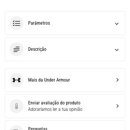
run
avalia
a
velocidade,
Parâmetros
a
agilidade
e
as
Descrição
mudanças
de
direção.
Como
é
Mais da Under Armour
Under Armour
realizado
corretamente,
…
Enviar avaliação do produto
Enviar avaliação do produto
Adoraríamos ler a tua opinião
6. 8. 2026
•
8 minutos lendo
Perguntas