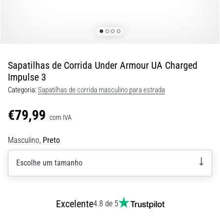
8 minutos lendo
Corrida
de
vaivém
e
Sapatilhas de Corrida Under Armour UA Charged
teste
Impulse 3
beep:
Categoria:
Sapatilhas de corrida masculino para estrada
O
que
€79,99
são
com IVA
e
Masculino,
Preto
como
são
Escolhe um tamanho
realizados?
Na
prática,
o
Excelente
4.8 de 5
shuttle