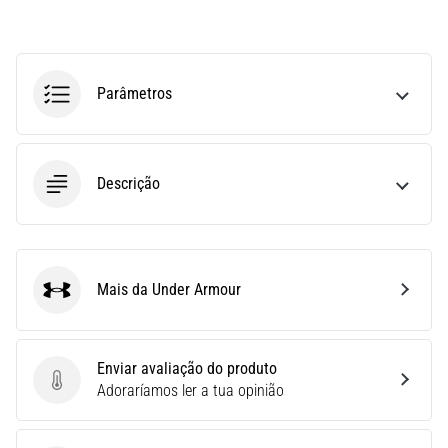
run
avalia
a
velocidade,
Parâmetros
a
agilidade
e
as
Descrição
mudanças
de
direção.
Como
é
Mais da Under Armour
realizado
Under Armour
corretamente,
…
Enviar avaliação do produto
Enviar avaliação do produto
Adoraríamos ler a tua opinião
6. 8. 2026
•
8 minutos lendo