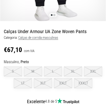
8 minutos lendo
Corrida
de
vaivém
e
Calças Under Armour UA Zone Woven Pants
teste
Categoria:
Calças de corrida masculinas
beep:
O
€67,10
que
com IVA
são
Masculino,
Preto
e
como
S
M
L
XL
XXL
são
realizados?
LT
XLT
XXLT
XXXLT
Na
prática,
o
Excelente
4.8 de 5
shuttle