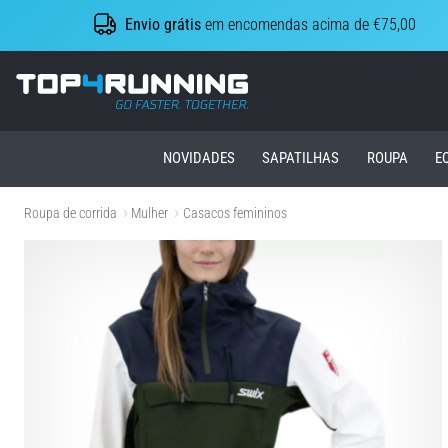
Envio grátis
em encomendas acima de €75,00
Top4Running.pt
NOVIDADES
SAPATILHAS
ROUPA
E
Roupa de corrida
Mulher
Casacos femininos