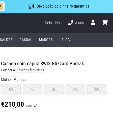
Devolução do dinheiro garantida
A
Sobre Nós
Ajuda
Usuário
cesto
SALDOS
CASUAL
MARCAS
BLOG
Casaco com capuz SWIX Blizzard Anorak
Categoria:
Casacos femininos
Mulher,
Multi-cor
XS
S
L
XL
XXL
€210,00
com IVA