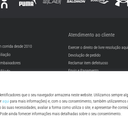
Atendimento ao cliente
m corrida desde 2010
Exercer o direito de livre resolução aqu
iliação
Devolução de pedido
Embaixadores
Reclamar item defeituoso
Envio e Pagamento
filiado
Encontre o tamanho certo
rreiras
Contato
Cookies
FAQ - Perguntas Frequentes
ições
Regulamento de Proteção de Dados P
© 2010 – 2026
Top4Running.pt