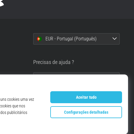
EUR - Portugal (Português)
i
Precisas de ajuda ?
info@top4running.pt
essoais