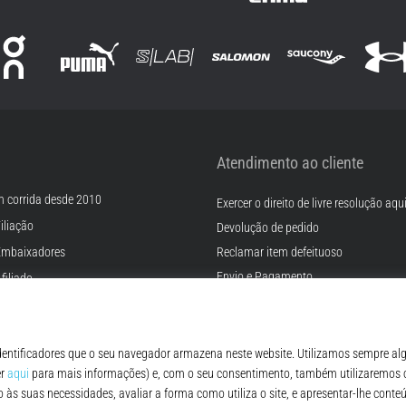
Atendimento ao cliente
m corrida desde 2010
Exercer o direito de livre resolução aqu
iliação
Devolução de pedido
Embaixadores
Reclamar item defeituoso
Envio e Pagamento
filiado
Encontre o tamanho certo
rreiras
Contato
Cookies
FAQ - Perguntas Frequentes
ições
Regulamento de Proteção de Dados P