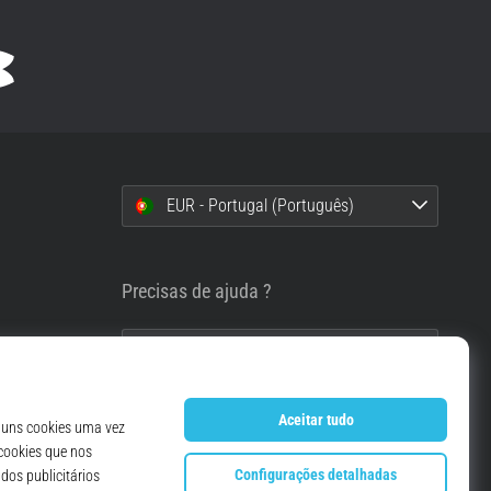
EUR - Portugal (Português)
i
Precisas de ajuda ?
info@top4running.pt
essoais