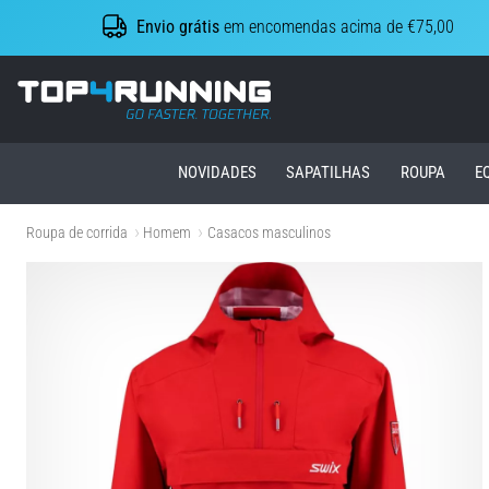
Envio grátis
em encomendas acima de €75,00
Top4Running.pt
NOVIDADES
SAPATILHAS
ROUPA
E
Roupa de corrida
Homem
Casacos masculinos