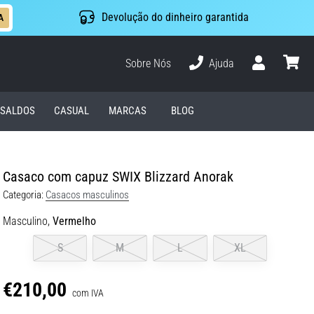
Devolução do dinheiro garantida
A
Sobre Nós
Ajuda
Usuário
cesto
SALDOS
CASUAL
MARCAS
BLOG
Casaco com capuz SWIX Blizzard Anorak
Categoria:
Casacos masculinos
Masculino,
Vermelho
S
M
L
XL
€210,00
com IVA