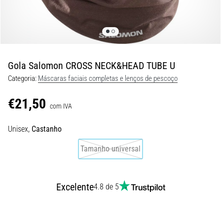
de
dor
no
joelho
durante
e
Gola Salomon CROSS NECK&HEAD TUBE U
após
Categoria:
Máscaras faciais completas e lenços de pescoço
a
corrida
€21,50
com IVA
A
dor
Unisex,
Castanho
no
joelho
Tamanho universal
vai
afetar
todos
Excelente
4.8 de 5
os
corredores
pelo
menos