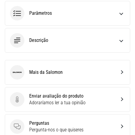
uma
Parâmetros
vez
na
vida,
seja
você
Descrição
amador
ou
profissional.
Quais
Mais da Salomon
são…
Salomon
5. 8. 2026
Enviar avaliação do produto
•
Enviar avaliação do produto
Adoraríamos ler a tua opinião
7 minutos lendo
Fascite
Plantar:
Perguntas
Sintomas,
Perguntas
Pergunta-nos o que quiseres
Causas