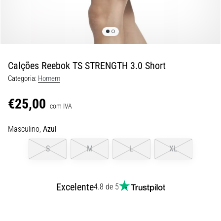
8 minutos lendo
Corrida
de
vaivém
e
Calções Reebok TS STRENGTH 3.0 Short
teste
Categoria:
Homem
beep:
O
€25,00
que
com IVA
são
Masculino,
Azul
e
como
S
M
L
XL
são
realizados?
Na
Excelente
4.8 de 5
prática,
o
shuttle