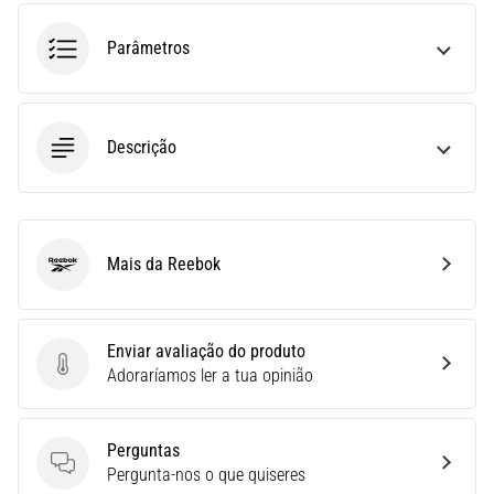
run
avalia
Parâmetros
a
velocidade,
a
agilidade
Descrição
e
as
mudanças
de
direção.
Mais da Reebok
Reebok
Como
é
realizado
corretamente,
Enviar avaliação do produto
…
Enviar avaliação do produto
Adoraríamos ler a tua opinião
6. 8. 2026
Perguntas
•
Perguntas
Pergunta-nos o que quiseres
8 minutos lendo