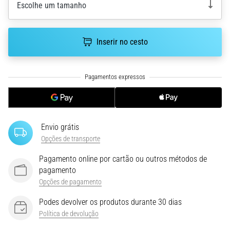
run
Escolhe um tamanho
avalia
a
velocidade,
Inserir no cesto
a
agilidade
e
as
mudanças
de
direção.
Envio grátis
Como
Opções de transporte
é
realizado
Pagamento online por cartão ou outros métodos de
corretamente,
pagamento
…
Opções de pagamento
Podes devolver os produtos durante 30 dias
6. 8. 2026
Política de devolução
•
8 minutos lendo