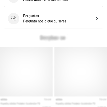
é
um
problema
Perguntas
de
Perguntas
Pergunta-nos o que quiseres
saúde
muito
comum
que…
Mostrar
todos
os
artigos