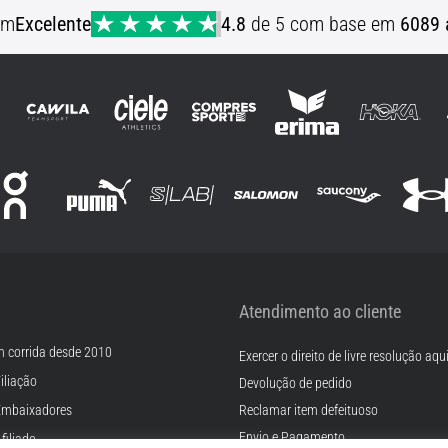
em
Excelente
4.8
de 5 com base em
6089 
Atendimento ao cliente
m corrida desde 2010
Exercer o direito de livre resolução aqu
iliação
Devolução de pedido
Embaixadores
Reclamar item defeituoso
Envio e Pagamento
filiado