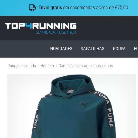
Envio grátis
em encomendas acima de €75,00
Top4Running.pt
NOVIDADES
SAPATILHAS
ROUPA
E
Roupa de corrida
Homem
Camisolas de capuz masculinas