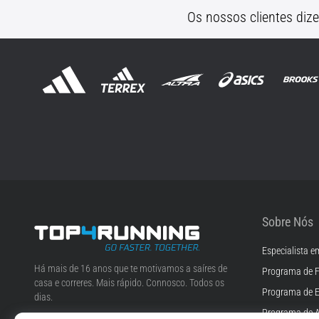
Os nossos clientes diz
Sobre Nós
Especialista e
Top4Running.pt
Há mais de 16 anos que te motivamos a saíres de
Programa de F
casa e correres. Mais rápido. Connosco. Todos os
Programa de 
dias.
Programa de A