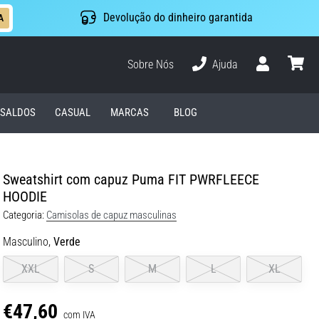
Devolução do dinheiro garantida
A
Sobre Nós
Ajuda
Usuário
cesto
SALDOS
CASUAL
MARCAS
BLOG
Sweatshirt com capuz Puma FIT PWRFLEECE
HOODIE
Categoria:
Camisolas de capuz masculinas
Masculino,
Verde
XXL
S
M
L
XL
€47,60
com IVA