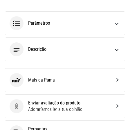
run
avalia
a
velocidade,
Parâmetros
a
agilidade
e
as
Descrição
mudanças
de
direção.
Como
é
Mais da Puma
Puma
realizado
corretamente,
…
Enviar avaliação do produto
Enviar avaliação do produto
Adoraríamos ler a tua opinião
6. 8. 2026
•
8 minutos lendo
Perguntas