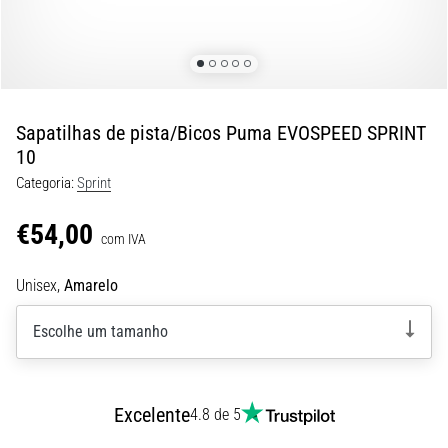
8 minutos lendo
Corrida
de
vaivém
e
Sapatilhas de pista/Bicos Puma EVOSPEED SPRINT
teste
10
beep:
Categoria:
Sprint
O
que
€54,00
são
com IVA
e
Unisex,
Amarelo
como
são
Escolhe um tamanho
realizados?
Na
prática,
o
Excelente
4.8 de 5
shuttle