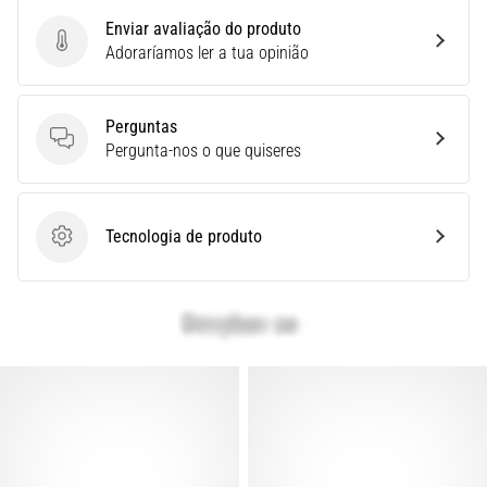
Joelho
Enviar avaliação do produto
de
Enviar avaliação do produto
Adoraríamos ler a tua opinião
Corredor:
Causas,
Perguntas
Tratamento
Perguntas
Pergunta-nos o que quiseres
e
Prevenção
O
Tecnologia de produto
joelho
Tecnologia de produto
de
corredor,
também
conhecido
como
síndrome
do
trato
iliotibial
(STIT),