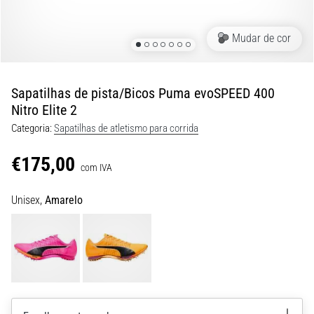
8 minutos lendo
Corrida
Mudar de cor
de
vaivém
e
Sapatilhas de pista/Bicos Puma evoSPEED 400
teste
Nitro Elite 2
beep:
Categoria:
Sapatilhas de atletismo para corrida
O
que
€175,00
são
com IVA
e
Unisex,
Amarelo
como
são
realizados?
Na
prática,
o
shuttle