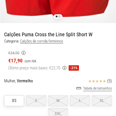
8 minutos lendo
Corrida
de
vaivém
e
Calções Puma Cross the Line Split Short W
teste
Categoria:
Calções de corrida femininos
beep:
O
€34,90
que
€17,90
com IVA
são
Último preço mais baixo:
€22,70
e
-21%
como
são
Avaliação
Mulher,
Vermelho
(5)
realizados?
Tabela de tamanhos
Na
XS
S
M
L
XL
prática,
o
shuttle
XXL