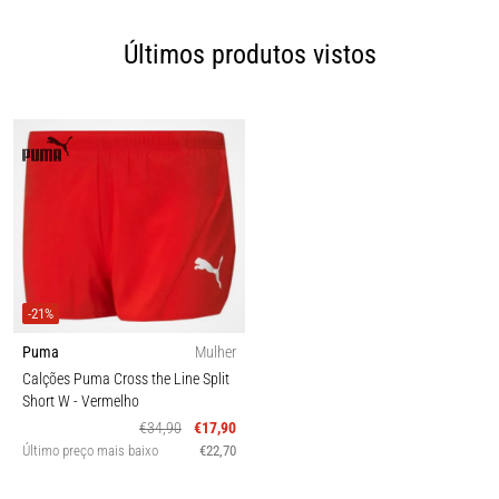
Últimos produtos vistos
-21%
Puma
Mulher
Calções Puma Cross the Line Split
Short W
- Vermelho
€34,90
€17,90
Último preço mais baixo
€22,70