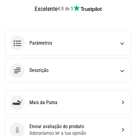
Joelho
Excelente
4.8 de 5
de
Corredor:
Causas,
Tratamento
Parâmetros
e
Prevenção
O
joelho
Descrição
de
corredor,
também
conhecido
como
Mais da Puma
Puma
síndrome
do
trato
Enviar avaliação do produto
iliotibial
Enviar avaliação do produto
Adoraríamos ler a tua opinião
(STIT),