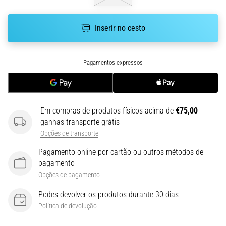
run
avalia
a
Inserir no cesto
velocidade,
a
agilidade
e
as
mudanças
de
Em compras de produtos físicos acima de
€75,00
direção.
ganhas transporte grátis
Como
Opções de transporte
é
realizado
Pagamento online por cartão ou outros métodos de
corretamente,
pagamento
…
Opções de pagamento
Podes devolver os produtos durante 30 dias
6. 8. 2026
Política de devolução
•
8 minutos lendo