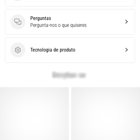
é
um
Perguntas
problema
Perguntas
Pergunta-nos o que quiseres
de
saúde
muito
comum
Tecnologia de produto
que…
Tecnologia de produto
Mostrar
todos
os
artigos